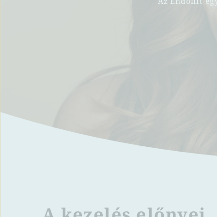
Az Endolift eg
A kezelés előnyei