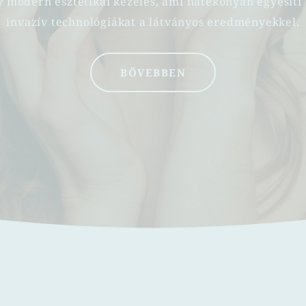
y modern esztétikai kezelés, ami hatékonyan egyesíti 
invazív technológiákat a látványos eredményekkel.
BŐVEBBEN