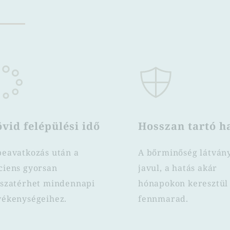
vid felépülési idő
Hosszan tartó h
beavatkozás után a 
A bőrminőség látvány
ciens gyorsan 
javul, a hatás akár 
sszatérhet mindennapi 
hónapokon keresztül 
vékenységeihez.
fennmarad.