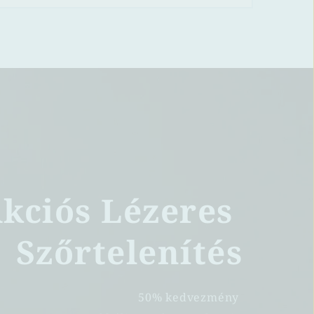
eh'
 menüpontot. 
kciós Lézeres 
Szőrtelenítés
50% kedvezmény 