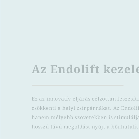
Az Endolift kezel
Ez az innovatív eljárás célzottan feszesíti 
csökkenti a helyi zsírpárnákat. Az Endolif
hanem mélyebb szövetekben is stimulálja 
hosszú távú megoldást nyújt a bőrfiatalí