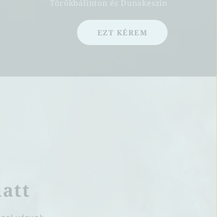
Törökbálinton és Dunakeszin
EZT KÉREM
latt