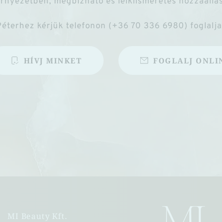
rnyezetben, megbízható és lelkiismeretes hozzáállás
éterhez kérjük telefonon (+36 70 336 6980) foglalj
HÍVJ MINKET
FOGLALJ ONLI
MI Beauty Kft. 