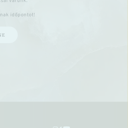
sal várunk.
anak időpontot!
NE