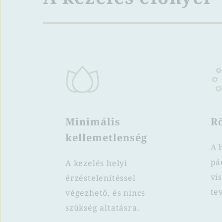
Minimális 
Rö
kellemetlenség
A 
pá
A kezelés helyi 
vi
érzéstelenítéssel 
te
végezhető, és nincs 
szükség altatásra.