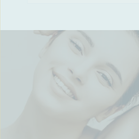
A kezelés áraihoz tekintsd meg az 
Árak
a