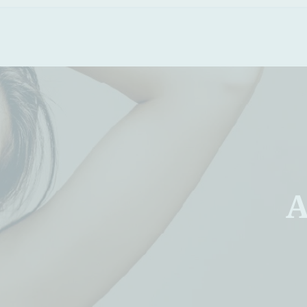
loldalon az 
'
Esztétikai 
kezelések - Dr. Karimi Rouzb
A