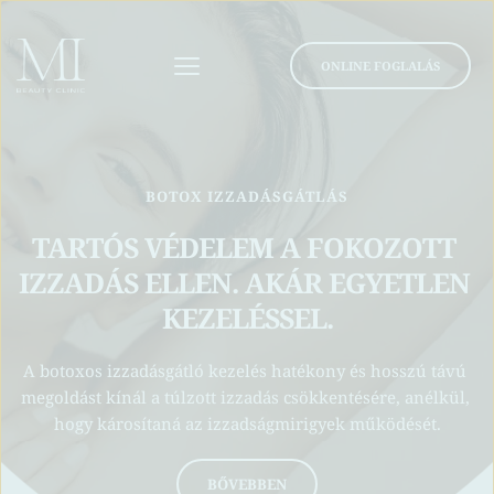
ONLINE FOGLALÁS
BOTOX IZZADÁSGÁTLÁS
TARTÓS VÉDELEM A FOKOZOTT 
IZZADÁS ELLEN. AKÁR EGYETLEN 
KEZELÉSSEL.
A botoxos izzadásgátló kezelés hatékony és hosszú távú 
megoldást kínál a túlzott izzadás csökkentésére, anélkül, 
hogy károsítaná az izzadságmirigyek működését.
BŐVEBBEN