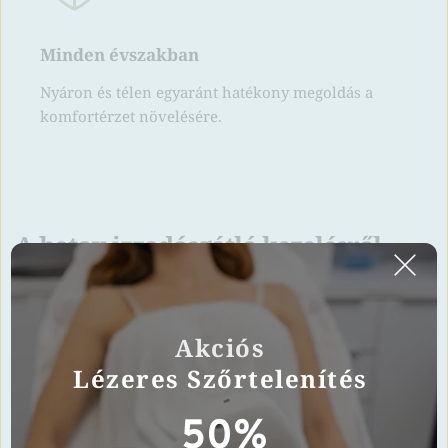
Minden évszakban
Nyáron és télen egyaránt hatékony megoldás a 
komfortérzet növelésére.
A botox izzadásgátló kezelésről
A kezelés célzottan blokkolja a verejtékmirigyek idegi 
Akciós 
jeleit, így csökkentve az izzadás mértékét a kezelt 
Lézeres Szőrtelenítés 
területeken.
50%